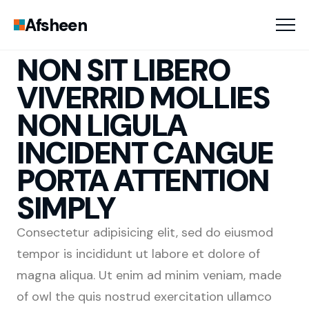
Afsheen
NON SIT LIBERO
VIVERRID MOLLIES
NON LIGULA
INCIDENT CANGUE
PORTA ATTENTION
SIMPLY
Consectetur adipisicing elit, sed do eiusmod
tempor is incididunt ut labore et dolore of
magna aliqua. Ut enim ad minim veniam, made
of owl the quis nostrud exercitation ullamco