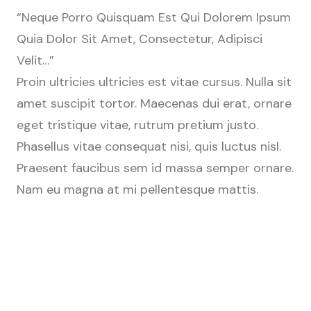
“Neque Porro Quisquam Est Qui Dolorem Ipsum
Quia Dolor Sit Amet, Consectetur, Adipisci
Velit…”
Proin ultricies ultricies est vitae cursus. Nulla sit
amet suscipit tortor. Maecenas dui erat, ornare
eget tristique vitae, rutrum pretium justo.
Phasellus vitae consequat nisi, quis luctus nisl.
Praesent faucibus sem id massa semper ornare.
Nam eu magna at mi pellentesque mattis.
© 2026 Afsheen Sawant — Interior Designer, Dubai
Residential · Commercial · Fit-Out · FF&E · BOQ · Site Execution